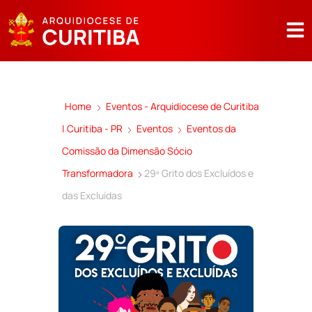
Home
Eventos - Arquidiocese de Curitiba
| Curitiba - PR
Eventos
Eventos da
Comissão da Dimensão Sócio
Transformadora
29º Grito dos Excluídos e
das Excluídas