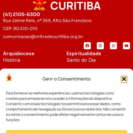
(41) 2105-6300
Rua Jaime Reis, nº 369, Alto São Francisco
CEP: 80.510-010
comunicacao@mitradecuritiba.org.br
Arquidiocese
Espiritualidade
História
Santo do Dia
Padroeira
Liturgia Diária
Gerir o Consentimento
Brasão
Bíblia Online
Para fornecer as melhores experiências, usamos tecnologias como
Notícias
Cúria Diocesana
cookies para armazenar e/ou aceder a informações do dispositivo.
Notícias da Arquidiocese
Consentir com essas tecnologias nos permitirá processar dados, como
Fundo Diocesano
comportamento de navegação ou IDs exclusivos neste site. Não consentir
Notícias Cáritas
ou retirar o consentimento pode afetar negativamante certos recursos e
funções.
Tribunal Eclesiástico
Notícias da Comissão