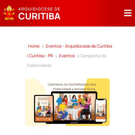
Home
Eventos - Arquidiocese de Curitiba
| Curitiba - PR
Eventos
Campanha da
Fraternidade