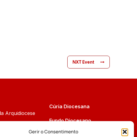
NXT Event
Cúria Diocesana
da Arquidiocese
Fundo Diocesano
Cáritas
Gerir o Consentimento
Tribunal Eclesiástico