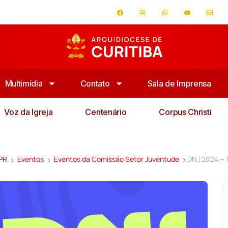
Multimídia
Contato
Sala de Imprensa
Voz da Igreja
Centenário
Corpus Christi
 PR
Eventos
Eventos da Comissão Setor Juventude
DNJ 2024 –