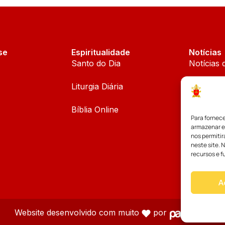
se
Espiritualidade
Notícias
Santo do Dia
Notícias 
Liturgia Diária
Notícias 
Bíblia Online
Notícias
Para fornec
armazenar e
Palavra d
nos permiti
neste site. 
recursos e f
A
Website desenvolvido com muito
por