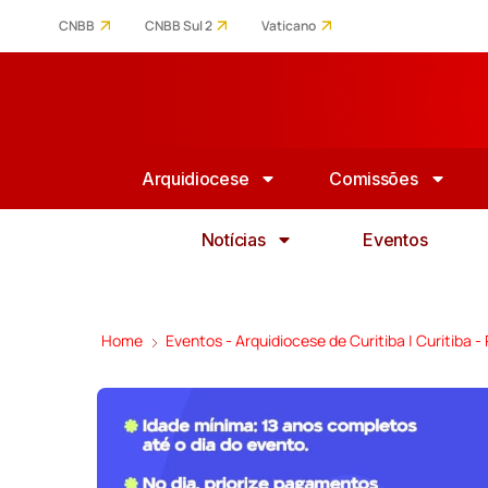
CNBB
CNBB Sul 2
Vaticano
Arquidiocese
Comissões
Notícias
Eventos
Home
Eventos - Arquidiocese de Curitiba | Curitiba -