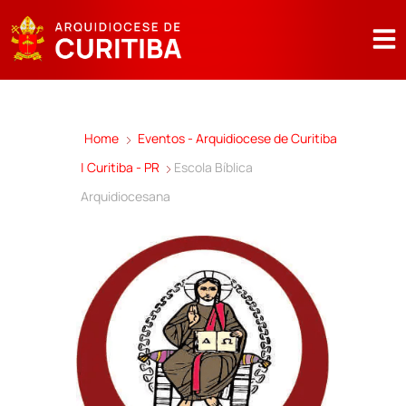
Home
Eventos - Arquidiocese de Curitiba
| Curitiba - PR
Escola Bíblica
Arquidiocesana