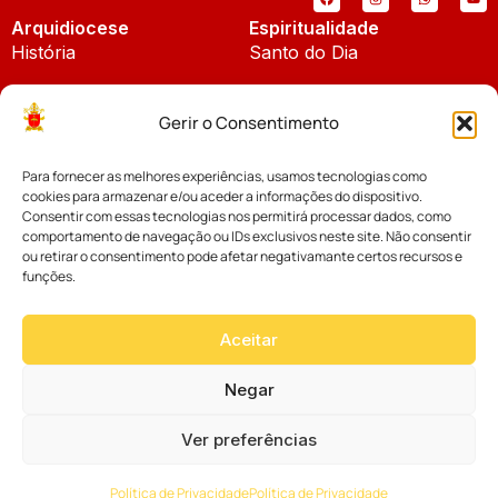
Arquidiocese
Espiritualidade
História
Santo do Dia
Padroeira
Liturgia Diária
Gerir o Consentimento
Brasão
Bíblia Online
Para fornecer as melhores experiências, usamos tecnologias como
Notícias
Cúria Diocesana
cookies para armazenar e/ou aceder a informações do dispositivo.
Notícias da Arquidiocese
Consentir com essas tecnologias nos permitirá processar dados, como
Fundo Diocesano
comportamento de navegação ou IDs exclusivos neste site. Não consentir
Notícias Cáritas
ou retirar o consentimento pode afetar negativamante certos recursos e
funções.
Tribunal Eclesiástico
Notícias da Comissão
Vicariatos da Educação
Aceitar
Palavra dos Bispos
Eventos
Negar
Ver preferências
Website desenvolvido com muito
Política de Privacidade
Política de Privacidade
por