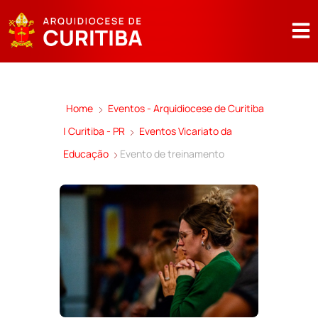
Home
Eventos - Arquidiocese de Curitiba
| Curitiba - PR
Eventos Vicariato da
Educação
Evento de treinamento