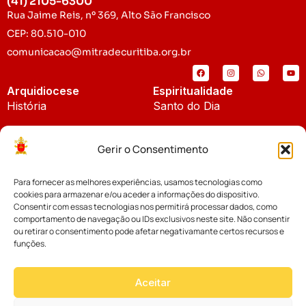
(41) 2105-6300
Rua Jaime Reis, nº 369, Alto São Francisco
CEP: 80.510-010
comunicacao@mitradecuritiba.org.br
Arquidiocese
Espiritualidade
História
Santo do Dia
Padroeira
Liturgia Diária
Gerir o Consentimento
Brasão
Bíblia Online
Para fornecer as melhores experiências, usamos tecnologias como
Notícias
Cúria Diocesana
cookies para armazenar e/ou aceder a informações do dispositivo.
Notícias da Arquidiocese
Consentir com essas tecnologias nos permitirá processar dados, como
Fundo Diocesano
comportamento de navegação ou IDs exclusivos neste site. Não consentir
Notícias Cáritas
ou retirar o consentimento pode afetar negativamante certos recursos e
funções.
Tribunal Eclesiástico
Notícias da Comissão
Vicariatos da Educação
Aceitar
Palavra dos Bispos