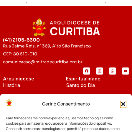
(41) 2105-6300
Rua Jaime Reis, nº 369, Alto São Francisco
CEP: 80.510-010
comunicacao@mitradecuritiba.org.br
Arquidiocese
Espiritualidade
História
Santo do Dia
Padroeira
Liturgia Diária
Gerir o Consentimento
Brasão
Bíblia Online
Para fornecer as melhores experiências, usamos tecnologias como
Notícias
Cúria Diocesana
cookies para armazenar e/ou aceder a informações do dispositivo.
Notícias da Arquidiocese
Consentir com essas tecnologias nos permitirá processar dados, como