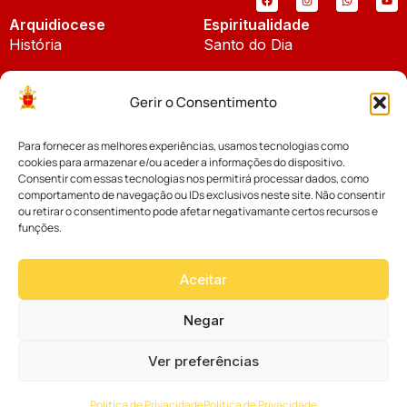
Arquidiocese
Espiritualidade
História
Santo do Dia
Padroeira
Liturgia Diária
Gerir o Consentimento
Brasão
Bíblia Online
Para fornecer as melhores experiências, usamos tecnologias como
Notícias
Cúria Diocesana
cookies para armazenar e/ou aceder a informações do dispositivo.
Notícias da Arquidiocese
Consentir com essas tecnologias nos permitirá processar dados, como
Fundo Diocesano
comportamento de navegação ou IDs exclusivos neste site. Não consentir
Notícias Cáritas
ou retirar o consentimento pode afetar negativamante certos recursos e
funções.
Tribunal Eclesiástico
Notícias da Comissão
Vicariatos da Educação
Aceitar
Palavra dos Bispos
Eventos
Negar
Ver preferências
Website desenvolvido com muito
Política de Privacidade
Política de Privacidade
por