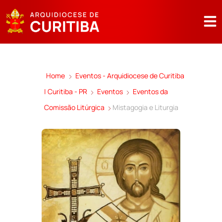
Home
Eventos - Arquidiocese de Curitiba
| Curitiba - PR
Eventos
Eventos da
Comissão Litúrgica
Mistagogia e Liturgia