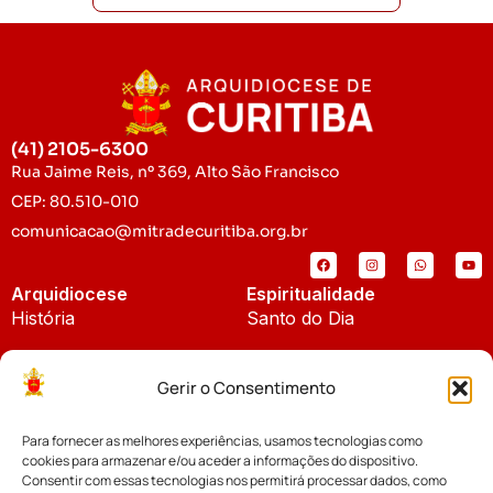
(41) 2105-6300
Rua Jaime Reis, nº 369, Alto São Francisco
CEP: 80.510-010
comunicacao@mitradecuritiba.org.br
Arquidiocese
Espiritualidade
História
Santo do Dia
Padroeira
Liturgia Diária
Gerir o Consentimento
Brasão
Bíblia Online
Para fornecer as melhores experiências, usamos tecnologias como
Notícias
Cúria Diocesana
cookies para armazenar e/ou aceder a informações do dispositivo.
Notícias da Arquidiocese
Consentir com essas tecnologias nos permitirá processar dados, como