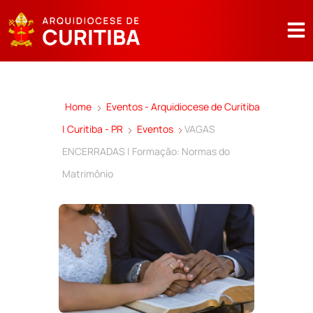
Home
Eventos - Arquidiocese de Curitiba
| Curitiba - PR
Eventos
VAGAS
ENCERRADAS | Formação: Normas do
Matrimônio