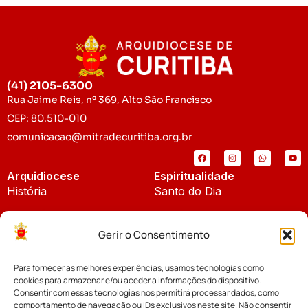
(41) 2105-6300
Rua Jaime Reis, nº 369, Alto São Francisco
CEP: 80.510-010
comunicacao@mitradecuritiba.org.br
Arquidiocese
Espiritualidade
História
Santo do Dia
Padroeira
Liturgia Diária
Gerir o Consentimento
Brasão
Bíblia Online
Para fornecer as melhores experiências, usamos tecnologias como
Notícias
Cúria Diocesana
cookies para armazenar e/ou aceder a informações do dispositivo.
Notícias da Arquidiocese
Consentir com essas tecnologias nos permitirá processar dados, como
Fundo Diocesano
comportamento de navegação ou IDs exclusivos neste site. Não consentir