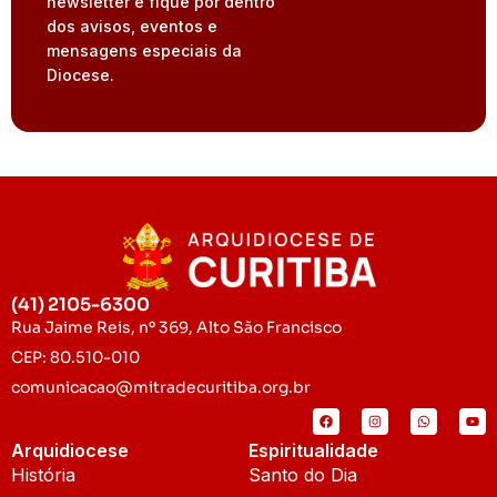
newsletter e fique por dentro
dos avisos, eventos e
mensagens especiais da
Diocese.
(41) 2105-6300
Rua Jaime Reis, nº 369, Alto São Francisco
CEP: 80.510-010
comunicacao@mitradecuritiba.org.br
Arquidiocese
Espiritualidade
História
Santo do Dia