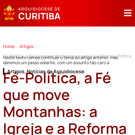
Home
Artigos
>
>
Fé-Política, a Fé que move Montanhas: a Igreja e a Reforma Política
Neste texto vamos continuar o tema do artigo anterior, mas
daremos um passo adiante, com um assunto tão caro à
Fé-Política, a Fé
Artigos
,
Notícias da Arquidiocese
que move
Montanhas: a
Igreja e a Reforma