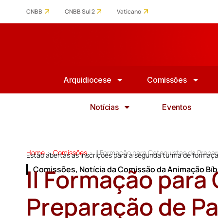
CNBB
CNBB Sul 2
Vaticano
Arquidiocese
Comissões
Notícias
Eventos
Home
Comissões
II Formação para Catequistas da Prepar
>
>
Estão abertas as inscrições para a segunda turma de formaçã
II Formação para
Comissões
,
Notícia da Comissão da Animação Bíb
Preparação de Pa