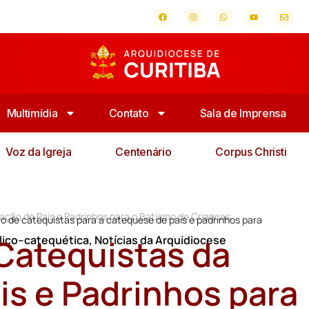
Multimídia
Contato
Sala de Imprensa
Voz da Igreja
Centenário
Corpus Christi
ação de Pais e Padrinhos para o Batismo de Crianças.
o de catequistas para a catequese de pais e padrinhos para
 Catequistas da
lico–catequética
,
Notícias da Arquidiocese
is e Padrinhos para