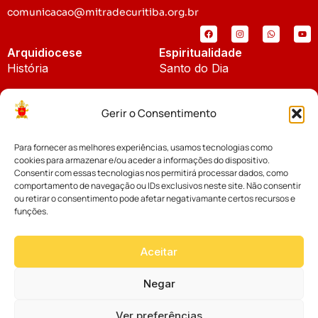
comunicacao@mitradecuritiba.org.br
Arquidiocese
Espiritualidade
História
Santo do Dia
Padroeira
Liturgia Diária
Gerir o Consentimento
Brasão
Bíblia Online
Para fornecer as melhores experiências, usamos tecnologias como
Notícias
Cúria Diocesana
cookies para armazenar e/ou aceder a informações do dispositivo.
Notícias da Arquidiocese
Consentir com essas tecnologias nos permitirá processar dados, como
Fundo Diocesano
comportamento de navegação ou IDs exclusivos neste site. Não consentir
Notícias Cáritas
ou retirar o consentimento pode afetar negativamante certos recursos e
funções.
Tribunal Eclesiástico
Notícias da Comissão
Vicariatos da Educação
Aceitar
Palavra dos Bispos
Eventos
Negar
Ver preferências