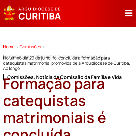
Home
Comissões
>
>
Formação para catequistas matrimoniais é concluída
No último dia 26 de julho, foi concluída a formação para
catequistas matrimonial promovida pela Arquidiocese de Curitiba.
Ao longo
Formação para
Comissões
,
Notícia da Comissão da Família e Vida
catequistas
matrimoniais é
concluída