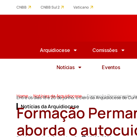
CNBB
CNBB Sul 2
Vaticano
Arquidiocese
Comissões
Notícias
Eventos
Home
Notícias da Arquidiocese
Formação Permanente do 
>
>
Entre os dias 18 e 20 de junho, o clero da Arquidiocese de Curi
Formação Perman
Notícias da Arquidiocese
aborda o autocu