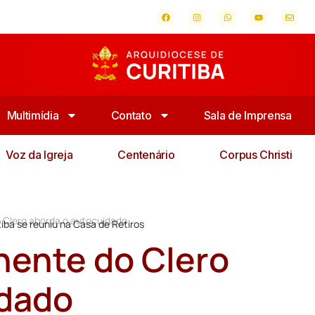
Multimídia
Contato
Sala de Imprensa
Voz da Igreja
Centenário
Corpus Christi
Clero aborda o autocuidado
tiba se reuniu na Casa de Retiros
ente do Clero
idado