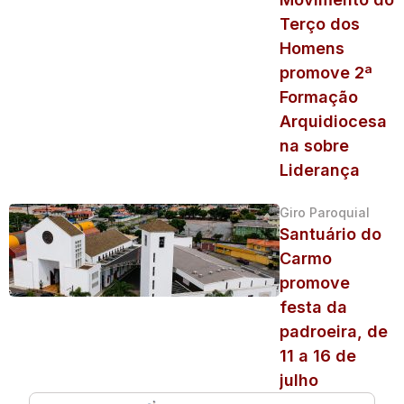
Terço dos
Homens
promove 2ª
Formação
Arquidiocesa
na sobre
Liderança
Giro Paroquial
Santuário do
Carmo
promove
festa da
padroeira, de
11 a 16 de
julho