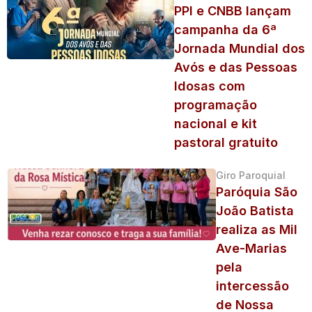
PPI e CNBB lançam
campanha da 6ª
Jornada Mundial dos
Avós e das Pessoas
Idosas com
programação
nacional e kit
pastoral gratuito
Giro Paroquial
Paróquia São
João Batista
realiza as Mil
Ave-Marias
pela
intercessão
de Nossa