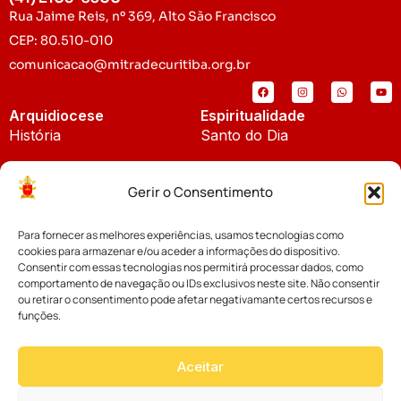
Rua Jaime Reis, nº 369, Alto São Francisco
CEP: 80.510-010
comunicacao@mitradecuritiba.org.br
Arquidiocese
Espiritualidade
História
Santo do Dia
Padroeira
Liturgia Diária
Gerir o Consentimento
Brasão
Bíblia Online
Para fornecer as melhores experiências, usamos tecnologias como
Notícias
Cúria Diocesana
cookies para armazenar e/ou aceder a informações do dispositivo.
Notícias da Arquidiocese
Consentir com essas tecnologias nos permitirá processar dados, como
Fundo Diocesano
comportamento de navegação ou IDs exclusivos neste site. Não consentir
Notícias Cáritas
ou retirar o consentimento pode afetar negativamante certos recursos e
funções.
Tribunal Eclesiástico
Notícias da Comissão
Vicariatos da Educação
Aceitar
Palavra dos Bispos