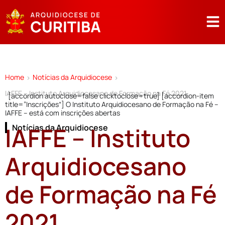
Home
Notícias da Arquidiocese
>
>
IAFFE – Instituto Arquidiocesano de Formação na Fé 2021
[accordion autoclose=false clicktoclose=true] [accordion-item
title=”Inscrições“] O Instituto Arquidiocesano de Formação na Fé –
IAFFE – está com inscrições abertas
IAFFE – Instituto
Notícias da Arquidiocese
Arquidiocesano
de Formação na Fé
2021