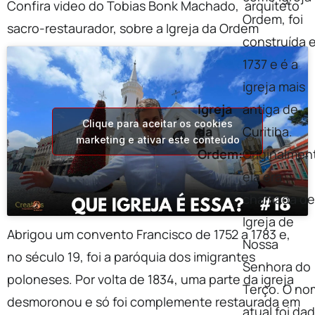
Confira video do Tobias Bonk Machado, arquiteto
Ordem, foi
sacro-restaurador, sobre a Igreja da Ordem
construída 
1737 e é a
igreja mais
Igreja
antiga de
Clique para aceitar os cookies
da
Curitiba.
marketing e ativar este conteúdo
Ordem:
Originalmen
ela era
chamada de
Igreja de
Abrigou um convento Francisco de 1752 a 1783 e,
Nossa
no século 19, foi a paróquia dos imigrantes
Senhora do
poloneses. Por volta de 1834, uma parte da igreja
Terço. O no
desmoronou e só foi complemente restaurada em
atual foi da