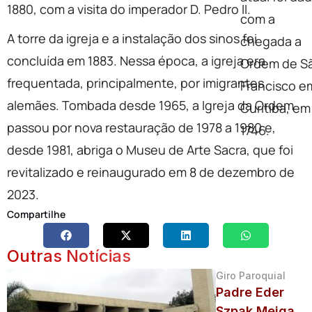
1880, com a visita do imperador D. Pedro II.
com a
A torre da igreja e a instalação dos sinos foi
chegada a
concluída em 1883. Nessa época, a igreja era
Ordem de S
frequentada, principalmente, por imigrantes
Francisco e
alemães. Tombada desde 1965, a Igreja da Ordem
Curitiba, em
passou por nova restauração de 1978 a 1980 e,
1746.
desde 1981, abriga o Museu de Arte Sacra, que foi
revitalizado e reinaugurado em 8 de dezembro de
2023.
Compartilhe
Outras Notícias
Giro Paroquial
Padre Eder
Szpak Meiga