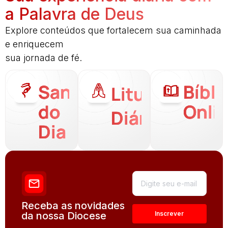
a Palavra de Deus
Explore conteúdos que fortalecem sua caminhada
e enriquecem
sua jornada de fé.
Santo
Bíbli
Liturgia
do
Onli
Diária
Dia
Receba as novidades
da nossa Diocese