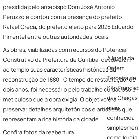
presidida pelo arcebispo Dom José Antonio
Peruzzo e contou com a presença do prefeito
Rafael Greca, do prefeito eleito para 2025 Eduardo
Pimentel entre outras autoridades locais.
As obras, viabilizadas com recursos do Potencial
A Igreja da
Construtivo da Prefeitura de Curitiba, devolveram
Ordem
ao templo suas características históricas da
Terceira de
reconstrução de 1880. O tempo de restauração, de
São Francis
dois anos, foi necessário pelo trabalho cuidadoso e
das Chagas,
meticuloso que a obra exigia. O objetivo era
mais
preservar detalhes arquitetônicos e artísticos que
conhecida
representam a rica história da cidade.
simplesmen
Confira fotos da reabertura
como Igreja