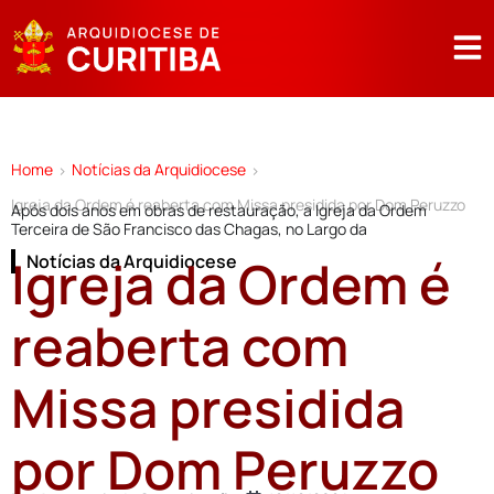
Home
Notícias da Arquidiocese
>
>
Igreja da Ordem é reaberta com Missa presidida por Dom Peruzzo
Após dois anos em obras de restauração, a Igreja da Ordem
Terceira de São Francisco das Chagas, no Largo da
Igreja da Ordem é
Notícias da Arquidiocese
reaberta com
Missa presidida
por Dom Peruzzo