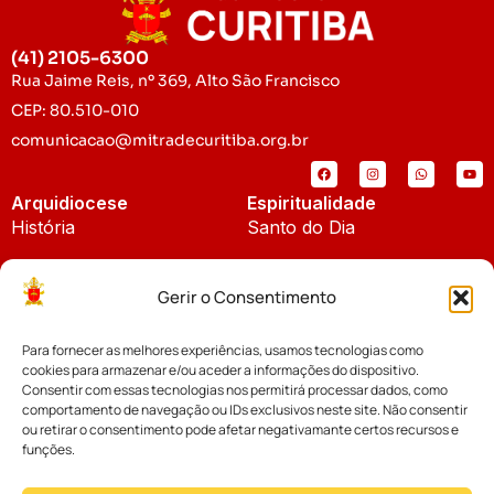
(41) 2105-6300
Rua Jaime Reis, nº 369, Alto São Francisco
CEP: 80.510-010
comunicacao@mitradecuritiba.org.br
Arquidiocese
Espiritualidade
História
Santo do Dia
Padroeira
Liturgia Diária
Gerir o Consentimento
Brasão
Bíblia Online
Para fornecer as melhores experiências, usamos tecnologias como
Notícias
Cúria Diocesana
cookies para armazenar e/ou aceder a informações do dispositivo.
Notícias da Arquidiocese
Consentir com essas tecnologias nos permitirá processar dados, como
Fundo Diocesano
comportamento de navegação ou IDs exclusivos neste site. Não consentir
Notícias Cáritas
ou retirar o consentimento pode afetar negativamante certos recursos e
funções.
Tribunal Eclesiástico
Notícias da Comissão