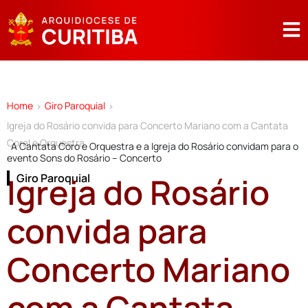
Home
Giro Paroquial
>
>
Igreja do Rosário convida para Concerto Mariano com a Cantata
Coral e Orquestra
A Cantata Coro e Orquestra e a Igreja do Rosário convidam para o
evento Sons do Rosário – Concerto
Igreja do Rosário
Giro Paroquial
convida para
Concerto Mariano
com a Cantata