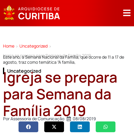
Home
Uncategorized
>
>
Igreja se prepara para Semana da Família 2019
Este ano, a Semana Nacional da Família, que ocorre de 11 a 17 de
agosto, traz como temática “A família,
Igreja se prepara
Uncategorized
para Semana da
Família 2019
Por
Assessoria de Comunicação
08/08/2019