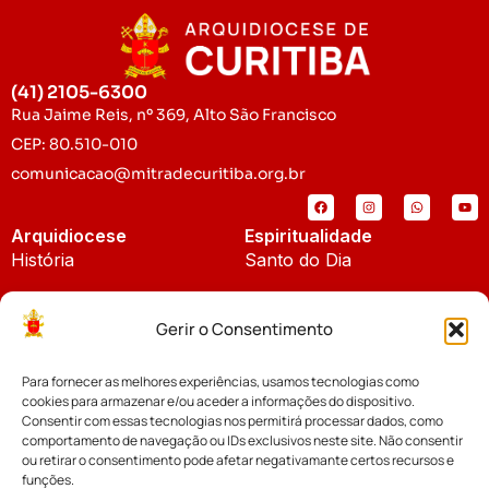
(41) 2105-6300
Rua Jaime Reis, nº 369, Alto São Francisco
CEP: 80.510-010
comunicacao@mitradecuritiba.org.br
Arquidiocese
Espiritualidade
História
Santo do Dia
Padroeira
Liturgia Diária
Gerir o Consentimento
Brasão
Bíblia Online
Para fornecer as melhores experiências, usamos tecnologias como
Notícias
Cúria Diocesana
cookies para armazenar e/ou aceder a informações do dispositivo.
Notícias da Arquidiocese
Consentir com essas tecnologias nos permitirá processar dados, como
Fundo Diocesano
comportamento de navegação ou IDs exclusivos neste site. Não consentir
Notícias Cáritas
ou retirar o consentimento pode afetar negativamante certos recursos e
funções.
Tribunal Eclesiástico