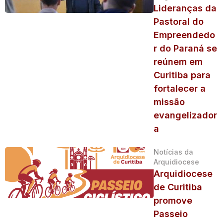
Lideranças da
Pastoral do
Empreendedo
r do Paraná se
reúnem em
Curitiba para
fortalecer a
missão
evangelizador
a
Notícias da
Arquidiocese
Arquidiocese
de Curitiba
promove
Passeio