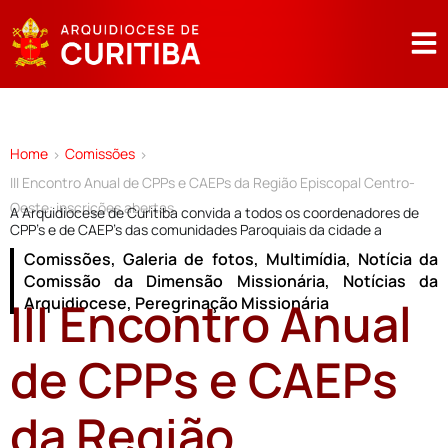
Home
Comissões
>
>
III Encontro Anual de CPPs e CAEPs da Região Episcopal Centro-
Oeste: inscrições abertas
A Arquidiocese de Curitiba convida a todos os coordenadores de
CPP’s e de CAEP’s das comunidades Paroquiais da cidade a
Comissões
,
Galeria de fotos
,
Multimídia
,
Notícia da
Comissão da Dimensão Missionária
,
Notícias da
III Encontro Anual
Arquidiocese
,
Peregrinação Missionária
de CPPs e CAEPs
da Região