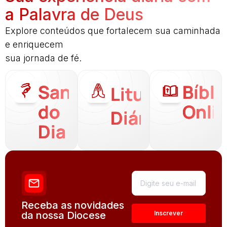
a Palavra de Deus
Explore conteúdos que fortalecem sua caminhada
e enriquecem
sua jornada de fé.
Santo
Bíbli
Liturgia
do
Onli
Diária
Dia
Receba as novidades
da nossa Diocese