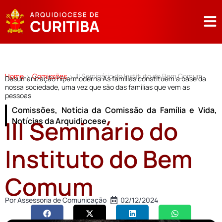
Home
Comissões
III Seminário do Instituto do Bem Comum
>
>
Desumanização hipermoderna As famílias constituem a base da
nossa sociedade, uma vez que são das famílias que vem as
pessoas
Comissões
,
Notícia da Comissão da Família e Vida
,
III Seminário do
Notícias da Arquidiocese
Instituto do Bem
Comum
Por
Assessoria de Comunicação
02/12/2024