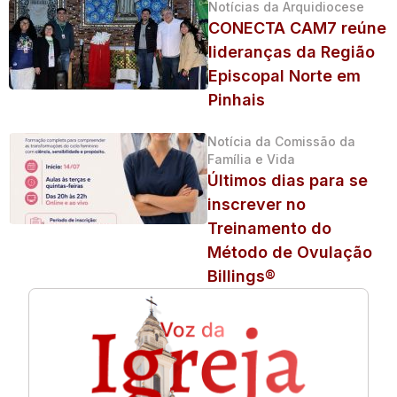
Notícias da Arquidiocese
CONECTA CAM7 reúne
lideranças da Região
Episcopal Norte em
Pinhais
Notícia da Comissão da
Família e Vida
Últimos dias para se
inscrever no
Treinamento do
Método de Ovulação
Billings®