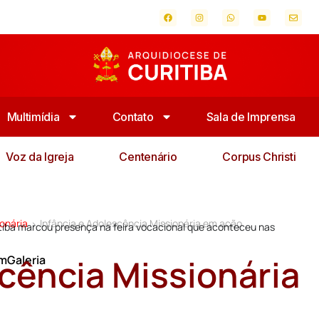
Multimídia
Contato
Sala de Imprensa
Voz da Igreja
Centenário
Corpus Christi
onária
Infância e Adolescência Missionária em ação
>
itiba marcou presença na feira vocacional que aconteceu nas
scência Missionária
mGaleria