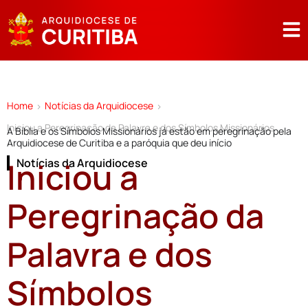
Home
Notícias da Arquidiocese
>
>
Iniciou a Peregrinação da Palavra e dos Símbolos Missionários
A Bíblia e os Símbolos Missionários já estão em peregrinação pela
Arquidiocese de Curitiba e a paróquia que deu início
Iniciou a
Notícias da Arquidiocese
Peregrinação da
Palavra e dos
Símbolos