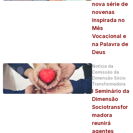
nova série de
novenas
inspirada no
Mês
Vocacional e
na Palavra de
Deus
Notícia da
Comissão da
Dimensão Sócio
Transformadora
I Seminário da
Dimensão
Sociotransfor
madora
reunirá
agentes