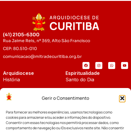
(41) 2105-6300
Rua Jaime Reis, nº 369, Alto São Francisco
CEP: 80.510-010
comunicacao@mitradecuritiba.org.br
Arquidiocese
Espiritualidade
História
Santo do Dia
Padroeira
Liturgia Diária
Gerir o Consentimento
Brasão
Bíblia Online
Para fornecer as melhores experiências, usamos tecnologias como
Notícias
Cúria Diocesana
cookies para armazenar e/ou aceder a informações do dispositivo.
Notícias da Arquidiocese
Consentir com essas tecnologias nos permitirá processar dados, como
Fundo Diocesano
comportamento de navegação ou IDs exclusivos neste site. Não consentir