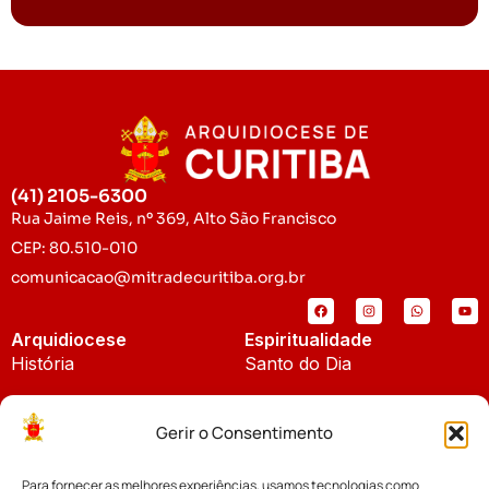
(41) 2105-6300
Rua Jaime Reis, nº 369, Alto São Francisco
CEP: 80.510-010
comunicacao@mitradecuritiba.org.br
Arquidiocese
Espiritualidade
História
Santo do Dia
Padroeira
Liturgia Diária
Gerir o Consentimento
Brasão
Bíblia Online
Para fornecer as melhores experiências, usamos tecnologias como
Notícias
Cúria Diocesana