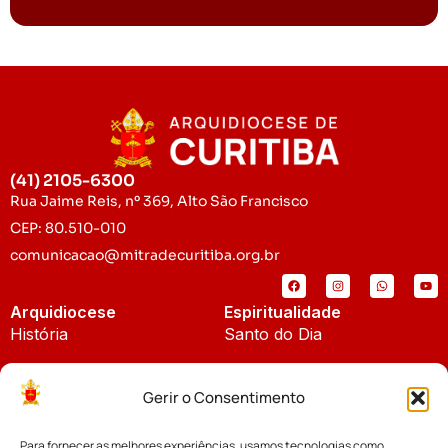
(41) 2105-6300
Rua Jaime Reis, nº 369, Alto São Francisco
CEP: 80.510-010
comunicacao@mitradecuritiba.org.br
Arquidiocese
Espiritualidade
História
Santo do Dia
Padroeira
Liturgia Diária
Gerir o Consentimento
Brasão
Bíblia Online
Para fornecer as melhores experiências, usamos tecnologias como