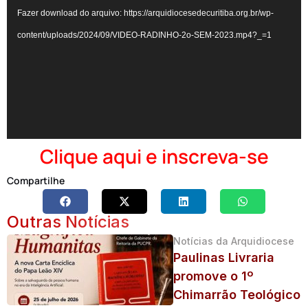
de
Fazer download do arquivo: https://arquidiocesedecuritiba.org.br/wp-
vídeo
content/uploads/2024/09/VIDEO-RADINHO-2o-SEM-2023.mp4?_=1
Clique aqui e inscreva-se
Compartilhe
Outras Notícias
Notícias da Arquidiocese
Paulinas Livraria
promove o 1º
Chimarrão Teológico