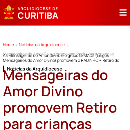
Home
Notícias da Arquidiocese
>
>
Mensageiras do Amor Divino promovem Retiro para crianças
As Mensageiras do Amor Divino e o grupo LEMADs (Leigos
Mensageiros do Amor Divino) promovem o RADINHO – Retiro do
Mensageiras do
Notícias da Arquidiocese
Amor Divino
promovem Retiro
para crianças