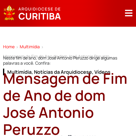
Home
Multimídia
>
>
Mensagem de Fim de Ano de dom José Antonio Peruzzo
Neste fim de ano, dom José Antonio Peruzzo dirige algumas
palavras a você. Confira:
Mensagem de Fim
Multimídia
,
Notícias da Arquidiocese
,
Vídeos
de Ano de dom
José Antonio
Peruzzo