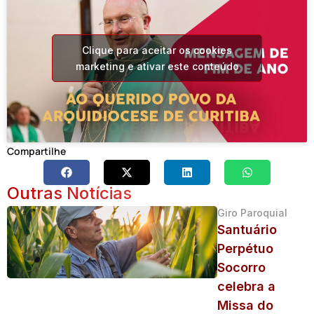
Clique para aceitar os cookies
marketing e ativar este conteúdo
Compartilhe
Outras Notícias
Giro Paroquial
Santuário
Perpétuo
Socorro
celebra a
Missa do