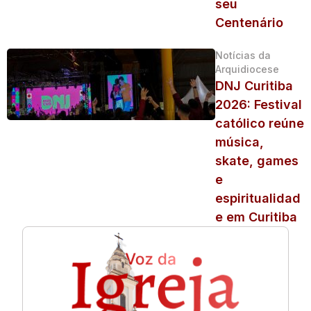
seu
Centenário
Notícias da
Arquidiocese
DNJ Curitiba
2026: Festival
católico reúne
música,
skate, games
e
espiritualidad
e em Curitiba