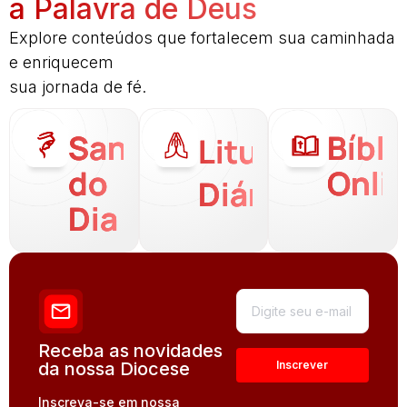
a Palavra de Deus
Explore conteúdos que fortalecem sua caminhada
e enriquecem
sua jornada de fé.
Santo
Bíbli
Liturgia
do
Onli
Diária
Dia
Receba as novidades
da nossa Diocese
Inscreva-se em nossa