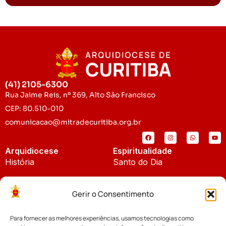
(41) 2105-6300
Rua Jaime Reis, nº 369, Alto São Francisco
CEP: 80.510-010
comunicacao@mitradecuritiba.org.br
Arquidiocese
Espiritualidade
História
Santo do Dia
Padroeira
Liturgia Diária
Gerir o Consentimento
Brasão
Bíblia Online
Para fornecer as melhores experiências, usamos tecnologias como
Notícias
Cúria Diocesana