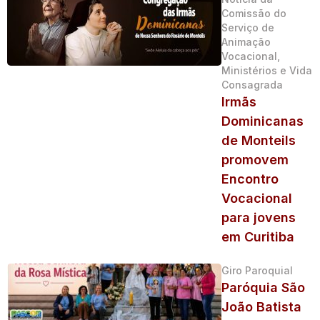
Comissão do
Serviço de
Animação
Vocacional,
Ministérios e Vida
Consagrada
Irmãs
Dominicanas
de Monteils
promovem
Encontro
Vocacional
para jovens
em Curitiba
Giro Paroquial
Paróquia São
João Batista