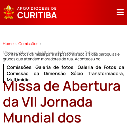
Home
Comissões
>
>
Missa de Abertura da VII Jornada Mundial dos Pobres
Confira fotos da missa para as pastorais sociais das paróquias e
grupos que atendem moradores de rua. Aconteceu no
Comissões
,
Galeria de fotos
,
Galeria de Fotos da
Comissão da Dimensão Sócio Transformadora
,
Missa de Abertura
Multimídia
da VII Jornada
Mundial dos