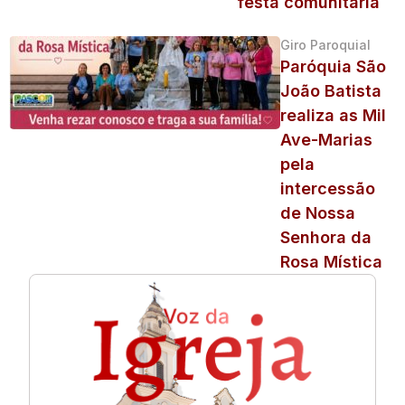
festa comunitária
Giro Paroquial
Paróquia São
João Batista
realiza as Mil
Ave-Marias
pela
intercessão
de Nossa
Senhora da
Rosa Mística