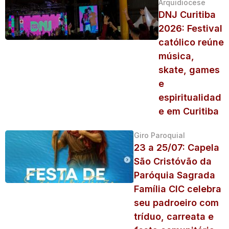
Arquidiocese
DNJ Curitiba
2026: Festival
católico reúne
música,
skate, games
e
espiritualidad
e em Curitiba
Giro Paroquial
23 a 25/07: Capela
São Cristóvão da
Paróquia Sagrada
Família CIC celebra
seu padroeiro com
tríduo, carreata e