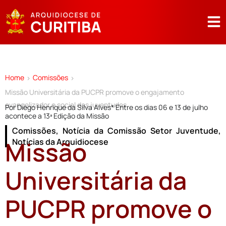
Home
Comissões
>
>
Missão Universitária da PUCPR promove o engajamento
evangelizador e social das juventudes
Por Diego Henrique da Silva Alves* Entre os dias 06 e 13 de julho
acontece a 13ª Edição da Missão
Comissões
,
Notícia da Comissão Setor Juventude
,
Missão
Notícias da Arquidiocese
Universitária da
PUCPR promove o