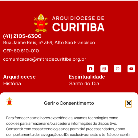
(41) 2105-6300
Rua Jaime Reis, nº 369, Alto São Francisco
CEP: 80.510-010
comunicacao@mitradecuritiba.org.br
Arquidiocese
Espiritualidade
História
Santo do Dia
Padroeira
Liturgia Diária
Gerir o Consentimento
Brasão
Bíblia Online
Para fornecer as melhores experiências, usamos tecnologias como
Notícias
Cúria Diocesana
cookies para armazenar e/ou aceder a informações do dispositivo.
Notícias da Arquidiocese
Consentir com essas tecnologias nos permitirá processar dados, como
Fundo Diocesano
comportamento de navegação ou IDs exclusivos neste site. Não consentir