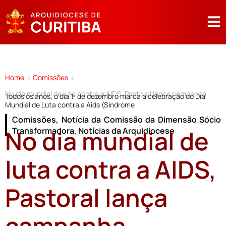
Home
Comissões
>
>
No dia mundial de luta contra a AIDS, Pastoral lança campanha
Todos os anos, o dia 1º de dezembro marca a celebração do Dia
Mundial de Luta contra a Aids (Síndrome
Comissões
,
Notícia da Comissão da Dimensão Sócio
No dia mundial de
Transformadora
,
Notícias da Arquidiocese
luta contra a AIDS,
Pastoral lança
campanha