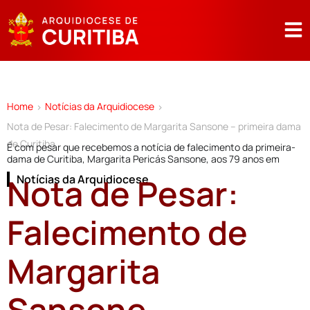
Home
Notícias da Arquidiocese
>
>
Nota de Pesar: Falecimento de Margarita Sansone – primeira dama
de Curitiba
É com pesar que recebemos a notícia de falecimento da primeira-
dama de Curitiba, Margarita Pericás Sansone, aos 79 anos em
Nota de Pesar:
Notícias da Arquidiocese
Falecimento de
Margarita
Sansone –