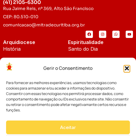
(41) 2105-6300
Rua Jaime Reis, nº 369, Alto São Francisco
CEP: 80.510-010
comunicacao@mitradecuritiba.org.br
Arquidiocese
Espiritualidade
História
Santo do Dia
Padroeira
Liturgia Diária
Gerir o Consentimento
Brasão
Bíblia Online
Para fornecer as melhores experiências, usamos tecnologias como
Notícias
Cúria Diocesana
cookies para armazenar e/ou aceder a informações do dispositivo.
Notícias da Arquidiocese
Consentir com essas tecnologias nos permitirá processar dados, como
Fundo Diocesano
comportamento de navegação ou IDs exclusivos neste site. Não consentir
Notícias Cáritas
ou retirar o consentimento pode afetar negativamante certos recursos e
funções.
Tribunal Eclesiástico
Notícias da Comissão
Vicariatos da Educação
Aceitar
Palavra dos Bispos