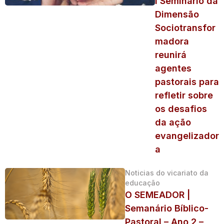
I Seminário da
Dimensão
Sociotransfor
madora
reunirá
agentes
pastorais para
refletir sobre
os desafios
da ação
evangelizador
a
Noticias do vicariato da
educação
O SEMEADOR |
Semanário Bíblico-
Pastoral – Ano 2 –