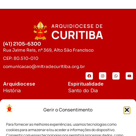
(41) 2105-6300
Rua Jaime Reis, nº 369, Alto São Francisco
CEP: 80.510-010
comunicacao@mitradecuritiba.org.br
Arquidiocese
Espiritualidade
História
Santo do Dia
Padroeira
Liturgia Diária
Gerir o Consentimento
Brasão
Bíblia Online
Para fornecer as melhores experiências, usamos tecnologias como
Notícias
Cúria Diocesana
cookies para armazenar e/ou aceder a informações do dispositivo.
Notícias da Arquidiocese
Consentir com essas tecnologias nos permitirá processar dados, como