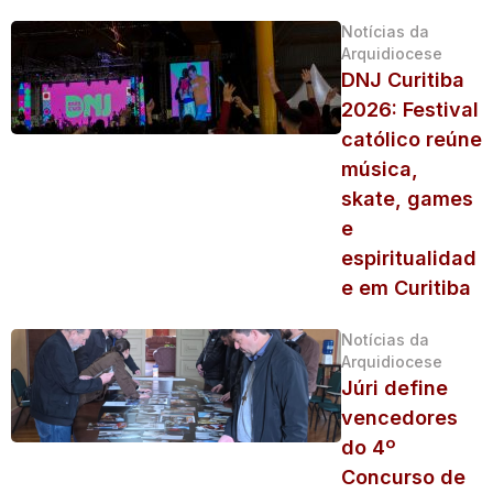
Notícias da
Arquidiocese
DNJ Curitiba
2026: Festival
católico reúne
música,
skate, games
e
espiritualidad
e em Curitiba
Notícias da
Arquidiocese
Júri define
vencedores
do 4º
Concurso de