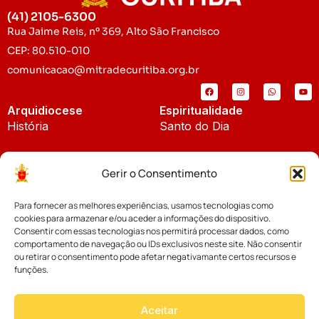
(41) 2105-6300
Rua Jaime Reis, nº 369, Alto São Francisco
CEP: 80.510-010
comunicacao@mitradecuritiba.org.br
Arquidiocese
Espiritualidade
História
Santo do Dia
Padroeira
Liturgia Diária
Gerir o Consentimento
Brasão
Bíblia Online
Para fornecer as melhores experiências, usamos tecnologias como
Notícias
Cúria Diocesana
cookies para armazenar e/ou aceder a informações do dispositivo.
Notícias da Arquidiocese
Consentir com essas tecnologias nos permitirá processar dados, como
Fundo Diocesano
comportamento de navegação ou IDs exclusivos neste site. Não consentir
Notícias Cáritas
ou retirar o consentimento pode afetar negativamante certos recursos e
funções.
Tribunal Eclesiástico
Notícias da Comissão
Vicariatos da Educação
Aceitar