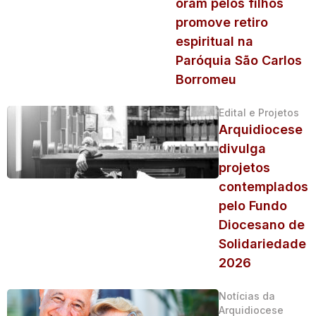
oram pelos filhos
promove retiro
espiritual na
Paróquia São Carlos
Borromeu
Edital e Projetos
Arquidiocese
divulga
projetos
contemplados
pelo Fundo
Diocesano de
Solidariedade
2026
Notícias da
Arquidiocese