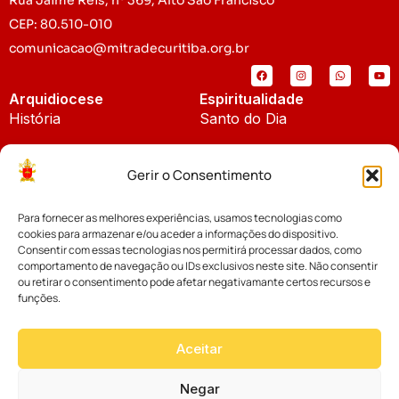
CEP: 80.510-010
comunicacao@mitradecuritiba.org.br
Arquidiocese
Espiritualidade
História
Santo do Dia
Padroeira
Liturgia Diária
Gerir o Consentimento
Brasão
Bíblia Online
Para fornecer as melhores experiências, usamos tecnologias como
Notícias
Cúria Diocesana
cookies para armazenar e/ou aceder a informações do dispositivo.
Notícias da Arquidiocese
Consentir com essas tecnologias nos permitirá processar dados, como
Fundo Diocesano
comportamento de navegação ou IDs exclusivos neste site. Não consentir
Notícias Cáritas
ou retirar o consentimento pode afetar negativamante certos recursos e
funções.
Tribunal Eclesiástico
Notícias da Comissão
Vicariatos da Educação
Aceitar
Palavra dos Bispos
Eventos
Negar