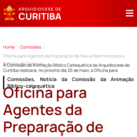
Home
Comissões
>
>
Oficina para Agentes da Preparação de Pais e Padrinhos para o
Batismo de Crianças
A Comissão da Animação Bíblico Catequética da Arquidiocese de
Curitiba realizará, no próximo dia 25 de maio, a Oficina para
Comissões
,
Notícia da Comissão da Animação
Oficina para
Bíblico–catequética
Agentes da
Preparação de