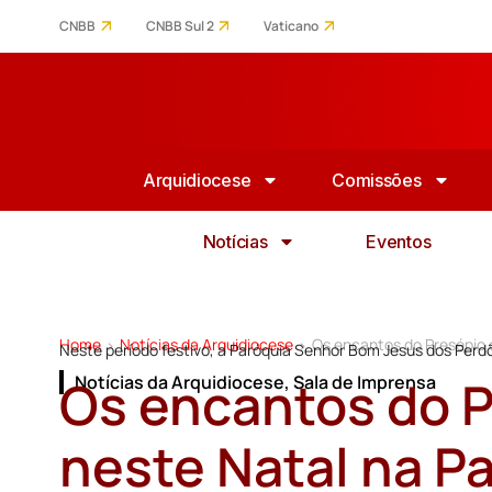
CNBB
CNBB Sul 2
Vaticano
Arquidiocese
Comissões
Notícias
Eventos
Home
Notícias da Arquidiocese
Os encantos do Presépio 
>
>
Neste período festivo, a Paróquia Senhor Bom Jesus dos Perd
Os encantos do P
Notícias da Arquidiocese
,
Sala de Imprensa
neste Natal na P