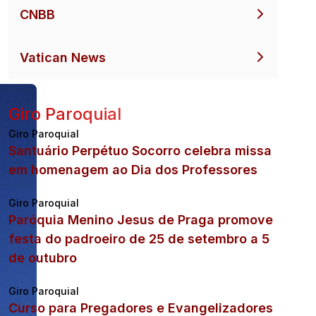
CNBB
Vatican News
Giro Paroquial
Giro Paroquial
Santuário Perpétuo Socorro celebra missa
em homenagem ao Dia dos Professores
Giro Paroquial
Paróquia Menino Jesus de Praga promove
festa do padroeiro de 25 de setembro a 5
de outubro
Giro Paroquial
Curso para Pregadores e Evangelizadores