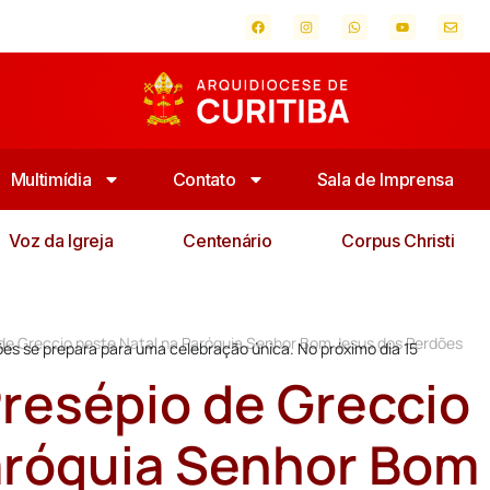
Multimídia
Contato
Sala de Imprensa
Voz da Igreja
Centenário
Corpus Christi
de Greccio neste Natal na Paróquia Senhor Bom Jesus dos Perdões
ões se prepara para uma celebração única. No próximo dia 15
resépio de Greccio
aróquia Senhor Bom