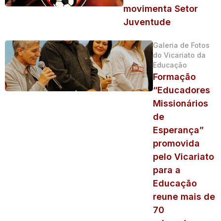
movimenta Setor
Juventude
Galeria de Fotos
do Vicariato da
Educação
Formação
“Educadores
Missionários
de
Esperança”
promovida
pelo Vicariato
para a
Educação
reune mais de
70