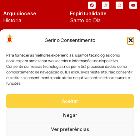
Arquidiocese
Espiritualidade
História
Santo do Dia
Padroeira
Liturgia Diária
Gerir o Consentimento
Brasão
Bíblia Online
Para fornecer as melhores experiências, usamos tecnologias como
Notícias
Cúria Diocesana
cookies para armazenar e/ou aceder a informações do dispositivo.
Notícias da Arquidiocese
Consentir com essas tecnologias nos permitirá processar dados, como
Fundo Diocesano
comportamento de navegação ou IDs exclusivos neste site. Não consentir
Notícias Cáritas
ou retirar o consentimento pode afetar negativamante certos recursos e
funções.
Tribunal Eclesiástico
Notícias da Comissão
Vicariatos da Educação
Aceitar
Palavra dos Bispos
Eventos
Negar
Ver preferências
Website desenvolvido com muito