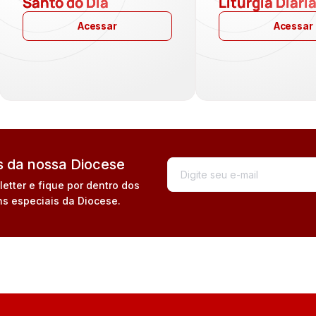
Santo do Dia
Liturgia Diári
Acessar
Acessar
 da nossa Diocese
tter e fique por dentro dos
s especiais da Diocese.