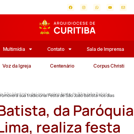
Multimídia
Contato
Sala de Imprensa
Voz da Igreja
Centenário
Corpus Christi
a São Martinho de Lima, realiza festa de São João Batista
romoverá sua tradicional Festa de São João Batista nos dias
Batista, da Paróquia
ima, realiza festa