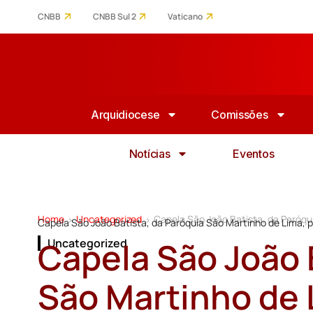
CNBB
CNBB Sul 2
Vaticano
Arquidiocese
Comissões
Notícias
Eventos
Home
Uncategorized
Capela São João Batista, da Paróqui
>
>
Capela São João Batista, da Paróquia São Martinho de Lima, p
Capela São João 
Uncategorized
São Martinho de L