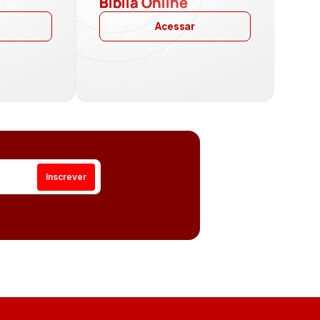
a
Bíblia Online
Acessar