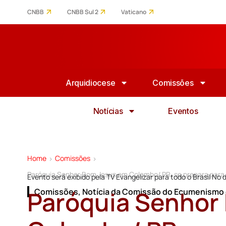
CNBB
CNBB Sul 2
Vaticano
Arquidiocese
Comissões
Notícias
Eventos
Home
Comissões
>
>
Paróquia Senhor Bom Jesus em Colombo/ PR, se prepara para 
Evento será exibido pela TV Evangelizar para todo o Brasil No 
Paróquia Senhor
Comissões
,
Notícia da Comissão do Ecumenismo e