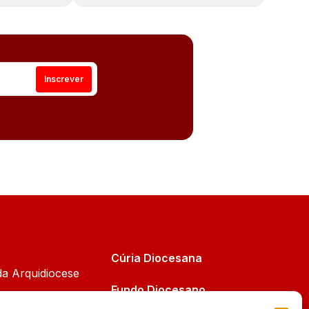
Cúria Diocesana
da Arquidiocese
Fundo Diocesano
Cáritas