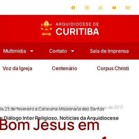
Multimídia
Contato
Sala de Imprensa
Voz da Igreja
Centenário
Corpus Christi
a 1ª Caravana Missionária das Santas Chagas de Jesus de 2017
dia 23 de fevereiro a Caravana Missionária das Santas
 Bom Jesus em
 Diálogo Inter Religioso
,
Notícias da Arquidiocese