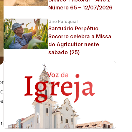
Número 65 – 12/07/2026
Giro Paroquial
Santuário Perpétuo
Socorro celebra a Missa
do Agricultor neste
sábado (25)
or
mo
sé
um