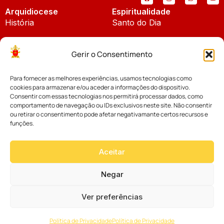
Arquidiocese
Espiritualidade
História
Santo do Dia
Padroeira
Liturgia Diária
Gerir o Consentimento
Brasão
Bíblia Online
Para fornecer as melhores experiências, usamos tecnologias como
Notícias
Cúria Diocesana
cookies para armazenar e/ou aceder a informações do dispositivo.
Notícias da Arquidiocese
Consentir com essas tecnologias nos permitirá processar dados, como
Fundo Diocesano
comportamento de navegação ou IDs exclusivos neste site. Não consentir
Notícias Cáritas
ou retirar o consentimento pode afetar negativamante certos recursos e
funções.
Tribunal Eclesiástico
Notícias da Comissão
Vicariatos da Educação
Aceitar
Palavra dos Bispos
Eventos
Negar
Ver preferências
Website desenvolvido com muito
Política de Privacidade
Política de Privacidade
por