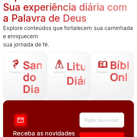
Sua experiência diária com
a Palavra de Deus
Explore conteúdos que fortalecem sua caminhada
e enriquecem
sua jornada de fé.
Santo
Bíbli
Liturgia
do
Onli
Diária
Dia
Receba as novidades