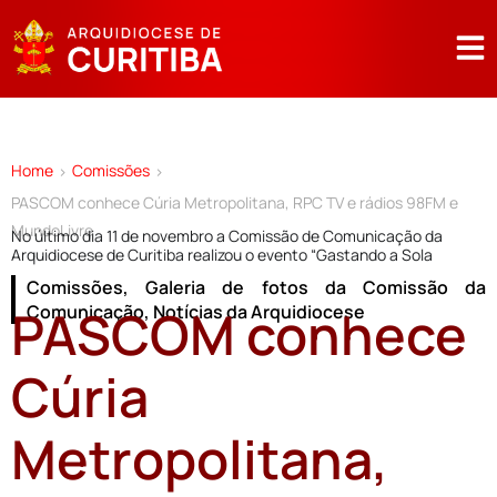
Home
Comissões
>
>
PASCOM conhece Cúria Metropolitana, RPC TV e rádios 98FM e
MundoLivre
No último dia 11 de novembro a Comissão de Comunicação da
Arquidiocese de Curitiba realizou o evento “Gastando a Sola
Comissões
,
Galeria de fotos da Comissão da
PASCOM conhece
Comunicação
,
Notícias da Arquidiocese
Cúria
Metropolitana,