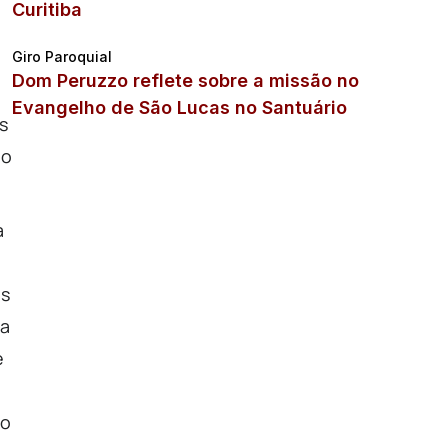
Curitiba
Giro Paroquial
Dom Peruzzo reflete sobre a missão no
Evangelho de São Lucas no Santuário
s
ao
a
os
ta
e
 o