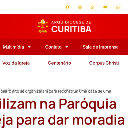
Multimídia
Contato
Sala de Imprensa
Voz da Igreja
Centenário
Corpus Christi
ia Mãe da Igreja para dar moradia digna a uma idosa
o bairro alto se organizaram para reconstruir uma casa de uma
ilizam na Paróquia
ja para dar moradia