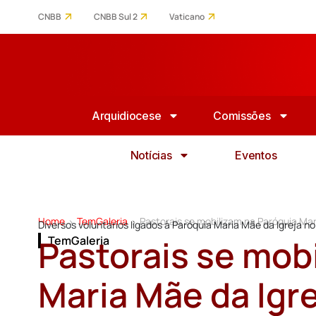
CNBB
CNBB Sul 2
Vaticano
Arquidiocese
Comissões
Notícias
Eventos
Home
TemGaleria
Pastorais se mobilizam na Paróquia Mar
>
>
Diversos voluntários ligados à Paróquia Maria Mãe da Igreja n
Pastorais se mob
TemGaleria
Maria Mãe da Igre