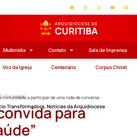
Multimídia
Contato
Sala de Imprensa
Voz da Igreja
Centenário
Corpus Christi
“SUS é saúde”
 a comunidade a participar de uma roda de conversa
 convida para
cio Transformadora
,
Notícias da Arquidiocese
aúde”