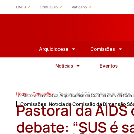
CNBB
CNBB Sul 2
Vaticano
Arquidiocese
Comissões
Notícias
Eventos
Home
Comissões
Pastoral da AIDS convida para debate: 
>
>
A Pastoral da AIDS da Arquidiocese de Curitiba convida toda
Pastoral da AIDS
Comissões
,
Notícia da Comissão da Dimensão Só
debate: “SUS é s