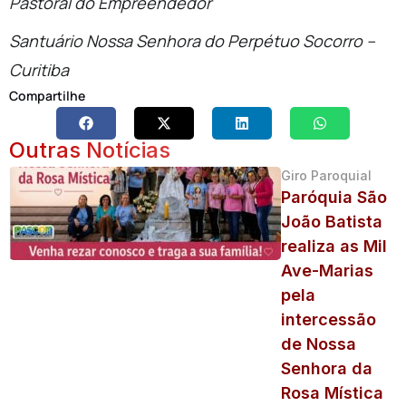
Pastoral do Empreendedor
Santuário Nossa Senhora do Perpétuo Socorro –
Curitiba
Compartilhe
Outras Notícias
Giro Paroquial
Paróquia São
João Batista
realiza as Mil
Ave-Marias
pela
intercessão
de Nossa
Senhora da
Rosa Mística