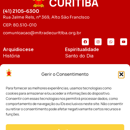
(41) 2105-6300
Rua Jaime Reis, nº 369, Alto São Francisco
CEP: 80.510-010
comunicacao@mitradecuritiba.org.br
Arquidiocese
Espiritualidade
História
Santo do Dia
Padroeira
Liturgia Diária
Gerir o Consentimento
Brasão
Bíblia Online
Para fornecer as melhores experiências, usamos tecnologias como
Notícias
Cúria Diocesana
cookies para armazenar e/ou aceder a informações do dispositivo.
Notícias da Arquidiocese
Consentir com essas tecnologias nos permitirá processar dados, como
Fundo Diocesano
comportamento de navegação ou IDs exclusivos neste site. Não consentir
Notícias Cáritas
ou retirar o consentimento pode afetar negativamante certos recursos e
funções.
Tribunal Eclesiástico
Notícias da Comissão
Vicariatos da Educação