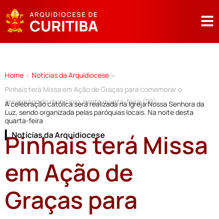
Home
Notícias da Arquidiocese
>
>
Pinhais terá Missa em Ação de Graças para comemorar o
aniversário do município, nesta quarta-feira (20)
A celebração católica será realizada na Igreja Nossa Senhora da
Luz, sendo organizada pelas paróquias locais. Na noite desta
quarta-feira
Pinhais terá Missa
Notícias da Arquidiocese
em Ação de
Graças para