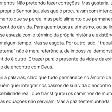
r erros. Não pretendo fazer correções. Mas gostaria, 
 o próprio Senhor àqueles que o procuravam com inte
limento que se perde, mas pelo alimento que permanece
 sentido da vida. Para quem busca a si mesmo, ou se l
 se esvazia com o término da própria história e existên
r algum tempo. Mas se esgota. Por outro lado, “trabal
eterna” não é mera referência, de impossível demonst
tido é outro. É trazer para o presente da vida e da ex
do de encontro com Deus.
ngir a palavras, claro que tudo permanece no âmbito d
lguém quer integrar nos passos de sua vida o encontr
ssibilidade real, que transfigurou os caminhos de mu
a, as equações não serviram. Mas a paz testemunhada i