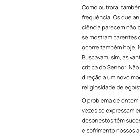
Como outrora, também
frequência. Os que an
ciência parecem não b
se mostram carentes 
ocorre também hoje. 
Buscavam, sim, as vant
crítica do Senhor. Nã
direção a um novo mod
religiosidade de egoís
O problema de ontem c
vezes se expressam em
desonestos têm sucess
e sofrimento nossos a