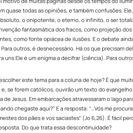
oi motivo de muitas páginas desde os tempos do Ilumin
am quase todas as opiniões, e também confusões. Ele, 
oluto, o onipotente, o eterno, o infinito, o ser tota
invenção fantasmática dos fracos, como projeção dos
ntes, como fonte opiácea de ilusões. E o debate aind
. Para outros, é desnecessário. Há os que precisam d
a uns Ele é um enigma a decifrar (ciência). Para outro
escolher este tema para a coluna de hoje? É que muito
 e, se forem católicos, ouvirão um texto do evangelho
ura de Jesus. Em embarcações atravessaram o lago par
ndo chegaste aqui?” E a resposta: “…Vós me procurai
estes dos pães e vos saciastes” (Jo 6,26). É fácil pe
 resposta. Do que trata essa descontinuidade?