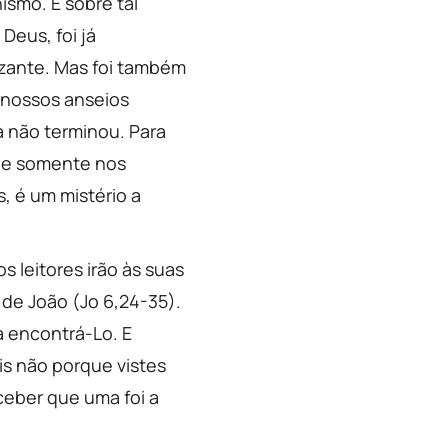
ismo. E sobre tal
Deus, foi já
lizante. Mas foi também
 nossos anseios
a não terminou. Para
ele somente nos
s, é um mistério a
s leitores irão às suas
 de João (Jo 6,24-35).
a encontrá-Lo. E
s não porque vistes
rceber que uma foi a