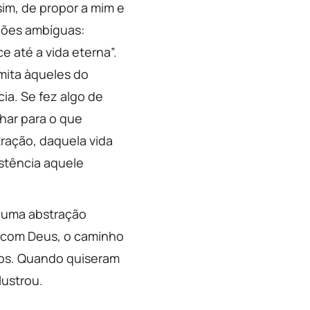
sim, de propor a mim e
nções ambíguas:
 até a vida eterna”.
imita àqueles do
cia. Se fez algo de
har para o que
ração, daquela vida
istência aquele
e uma abstração
o com Deus, o caminho
itos. Quando quiseram
lustrou.