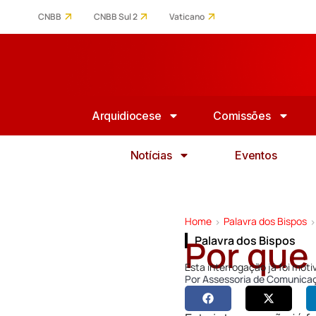
CNBB
CNBB Sul 2
Vaticano
Arquidiocese
Comissões
Notícias
Eventos
Home
Palavra dos Bispos
>
>
Por que
Palavra dos Bispos
Esta interrogação já foi mot
Por
Assessoria de Comunica