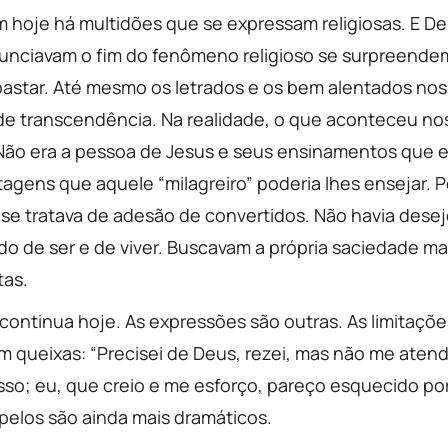
 hoje há multidões que se expressam religiosas. E D
unciavam o fim do fenômeno religioso se surpreendem
astar. Até mesmo os letrados e os bem alentados nos
de transcendência. Na realidade, o que aconteceu no
Não era a pessoa de Jesus e seus ensinamentos que e
agens que aquele “milagreiro” poderia lhes ensejar. P
o se tratava de adesão de convertidos. Não havia dese
o de ser e de viver. Buscavam a própria saciedade mat
tas.
ontinua hoje. As expressões são outras. As limitaçõ
 queixas: “Precisei de Deus, rezei, mas não me atend
o; eu, que creio e me esforço, pareço esquecido por 
pelos são ainda mais dramáticos.