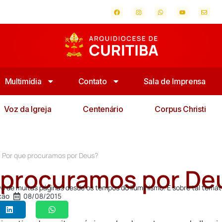
Multimídia
Contato
Sala de Imprensa
Voz da Igreja
Centenário
Corpus Christi
Por que procuramos por Deus?
 procuramos por De
ivo de muitas páginas desde os tempos do Iluminismo. E sobre tal temát
ção
08/08/2015