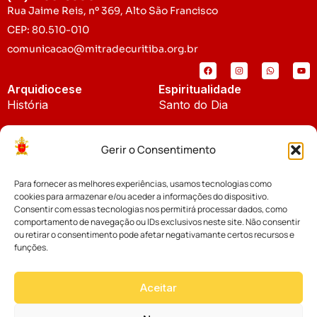
Rua Jaime Reis, nº 369, Alto São Francisco
CEP: 80.510-010
comunicacao@mitradecuritiba.org.br
Arquidiocese
Espiritualidade
História
Santo do Dia
Padroeira
Liturgia Diária
Gerir o Consentimento
Brasão
Bíblia Online
Para fornecer as melhores experiências, usamos tecnologias como
Notícias
Cúria Diocesana
cookies para armazenar e/ou aceder a informações do dispositivo.
Notícias da Arquidiocese
Consentir com essas tecnologias nos permitirá processar dados, como
Fundo Diocesano
comportamento de navegação ou IDs exclusivos neste site. Não consentir
Notícias Cáritas
ou retirar o consentimento pode afetar negativamante certos recursos e
funções.
Tribunal Eclesiástico
Notícias da Comissão
Vicariatos da Educação
Aceitar
Palavra dos Bispos
Eventos