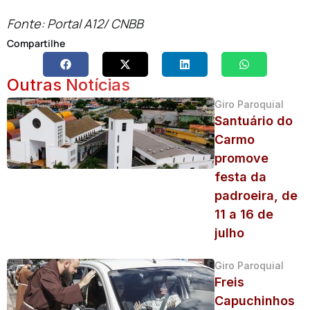
Fonte: Portal A12/ CNBB
Compartilhe
Outras Notícias
Giro Paroquial
Santuário do
Carmo
promove
festa da
padroeira, de
11 a 16 de
julho
Giro Paroquial
Freis
Capuchinhos