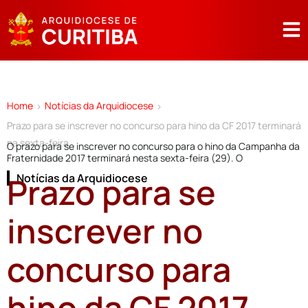
Home
Notícias da Arquidiocese
>
>
Prazo para se inscrever no concurso para hino da CF 2017 terminará
na sexta-feira
O prazo para se inscrever no concurso para o hino da Campanha da
Fraternidade 2017 terminará nesta sexta-feira (29). O
Prazo para se
Notícias da Arquidiocese
inscrever no
concurso para
hino da CF 2017