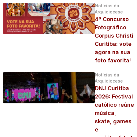
Notícias da
Arquidiocese
4ª Concurso
Fotográfico
Corpus Christi
Curitiba: vote
agora na sua
foto favorita!
Notícias da
Arquidiocese
DNJ Curitiba
2026: Festival
católico reúne
música,
skate, games
e