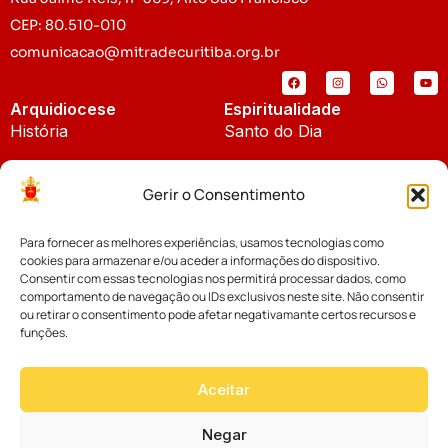
CEP: 80.510-010
comunicacao@mitradecuritiba.org.br
Arquidiocese
Espiritualidade
História
Santo do Dia
Padroeira
Liturgia Diária
Gerir o Consentimento
Brasão
Bíblia Online
Para fornecer as melhores experiências, usamos tecnologias como
Notícias
Cúria Diocesana
cookies para armazenar e/ou aceder a informações do dispositivo.
Notícias da Arquidiocese
Consentir com essas tecnologias nos permitirá processar dados, como
Fundo Diocesano
comportamento de navegação ou IDs exclusivos neste site. Não consentir
Notícias Cáritas
ou retirar o consentimento pode afetar negativamante certos recursos e
funções.
Tribunal Eclesiástico
Notícias da Comissão
Vicariatos da Educação
Aceitar
Palavra dos Bispos
Eventos
Negar