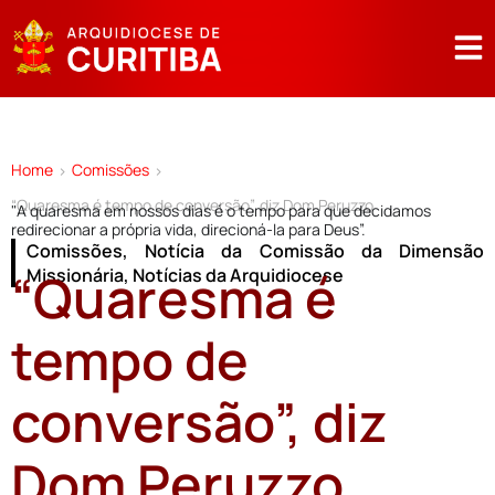
Home
Comissões
>
>
“Quaresma é tempo de conversão”, diz Dom Peruzzo
"A quaresma em nossos dias é o tempo para que decidamos
redirecionar a própria vida, direcioná-la para Deus”.
Comissões
,
Notícia da Comissão da Dimensão
“Quaresma é
Missionária
,
Notícias da Arquidiocese
tempo de
conversão”, diz
Dom Peruzzo