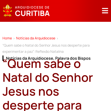
Home
Notícias da Arquidiocese
>
>
“Quem sabe o Natal do Senhor Jesus nos desperte para
experimentar a paz”: Reflexão Natalina
“Quem sabe o
Notícias da Arquidiocese
,
Palavra dos Bispos
Natal do Senhor
Jesus nos
desperte para