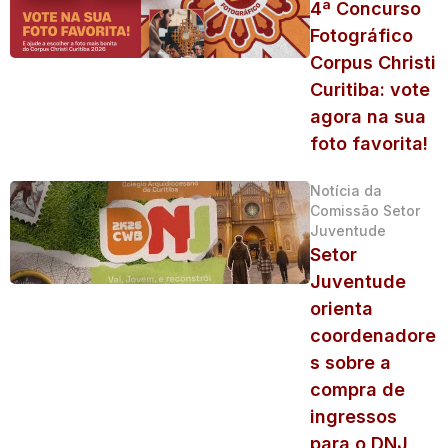
4ª Concurso
Fotográfico
Corpus Christi
Curitiba: vote
agora na sua
foto favorita!
Notícia da
Comissão Setor
Juventude
Setor
Juventude
orienta
coordenadore
s sobre a
compra de
ingressos
para o DNJ