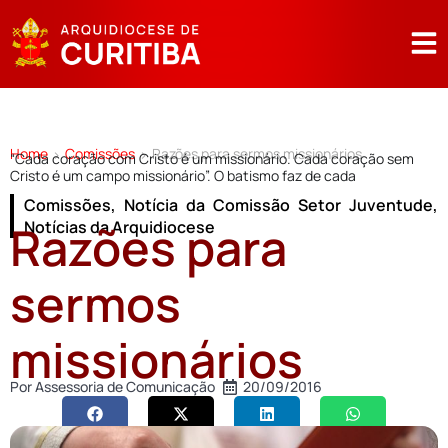
Home
Comissões
Razões para sermos missionários
>
>
“Cada coração com Cristo é um missionário. Cada coração sem
Cristo é um campo missionário”. O batismo faz de cada
Comissões
,
Notícia da Comissão Setor Juventude
,
Razões para
Notícias da Arquidiocese
sermos
missionários
Por
Assessoria de Comunicação
20/09/2016