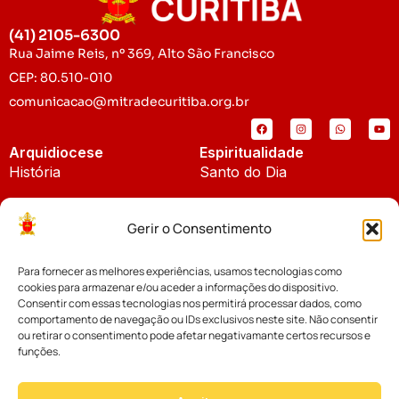
(41) 2105-6300
Rua Jaime Reis, nº 369, Alto São Francisco
CEP: 80.510-010
comunicacao@mitradecuritiba.org.br
Arquidiocese
Espiritualidade
História
Santo do Dia
Padroeira
Liturgia Diária
Gerir o Consentimento
Brasão
Bíblia Online
Para fornecer as melhores experiências, usamos tecnologias como
Notícias
Cúria Diocesana
cookies para armazenar e/ou aceder a informações do dispositivo.
Notícias da Arquidiocese
Consentir com essas tecnologias nos permitirá processar dados, como
Fundo Diocesano
comportamento de navegação ou IDs exclusivos neste site. Não consentir
Notícias Cáritas
ou retirar o consentimento pode afetar negativamante certos recursos e
funções.
Tribunal Eclesiástico
Notícias da Comissão
Vicariatos da Educação