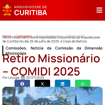
Home
Comissões
Retiro Missionário – COMIDI 2025
>
>
Retiro Missionário reúne expressões missionárias da Arquidiocese
de Curitiba No dia 26 de julho de 2025, a Casa de Retiros
Comissões
,
Notícia da Comissão da Dimensão
Retiro Missionário
Missionária
– COMIDI 2025
Por
Liturgia
30/07/2025