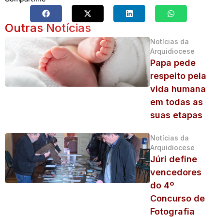
Outras Notícias
Notícias da
Arquidiocese
Papa pede
respeito pela
vida humana
em todas as
suas etapas
Notícias da
Arquidiocese
Júri define
vencedores
do 4º
Concurso de
Fotografia