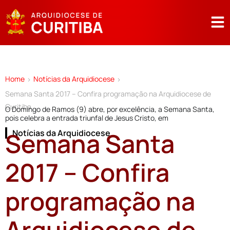
Home
Notícias da Arquidiocese
>
>
Semana Santa 2017 – Confira programação na Arquidiocese de
Curitiba
O Domingo de Ramos (9) abre, por excelência, a Semana Santa,
pois celebra a entrada triunfal de Jesus Cristo, em
Semana Santa
Notícias da Arquidiocese
2017 – Confira
programação na
Arquidiocese de