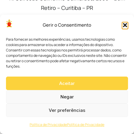
Retiro – Curitiba – PR
(41) 3338 6320
Gerir o Consentimento
07 de abril (Sexta-feira)
Para fornecer as melhores experiências, usamos tecnologias como
19h:
Celebração penitencial com confissões
cookies para armazenar e/ou aceder a informações do dispositivo.
Consentir com essas tecnologias nos permitirá processar dados, como
09 de abril (Domingo de Ramos)
comportamento de navegação ou IDs exclusivos neste site. Não consentir
ou retirar o consentimento pode afetar negativamante certos recursos e
9h30:
Procissão e benção dos Ramos – Praça
funções.
Paineiras
10h:
Santa Missa Solene
Aceitar
Coleta Nacional da Solidariedade
Negar
10 de abril (Segunda-feira)
Ver preferências
8h:
Santa Missa
11 de abril (Terça-feira)
Política de Privacidade
Política de Privacidade