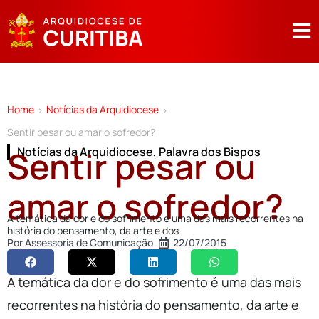
Home
Notícias da Arquidiocese
>
>
Sentir pesar ou amar o sofredor?
Sentir pesar ou
Notícias da Arquidiocese
,
Palavra dos Bispos
amar o sofredor?
A temática da dor e do sofrimento é uma das mais recorrentes na
história do pensamento, da arte e dos
Por
Assessoria de Comunicação
22/07/2015
A temática da dor e do sofrimento é uma das mais
recorrentes na história do pensamento, da arte e