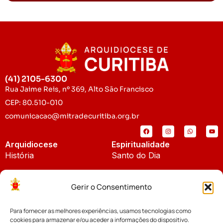
(41) 2105-6300
Rua Jaime Reis, nº 369, Alto São Francisco
CEP: 80.510-010
comunicacao@mitradecuritiba.org.br
Arquidiocese
Espiritualidade
História
Santo do Dia
Padroeira
Liturgia Diária
Gerir o Consentimento
Brasão
Bíblia Online
Para fornecer as melhores experiências, usamos tecnologias como
Notícias
Cúria Diocesana
cookies para armazenar e/ou aceder a informações do dispositivo.
Notícias da Arquidiocese